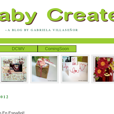
~A BLOG BY GABRIELA VILLASEÑOR
DCWV
ComingSoon
012
lo En Español!