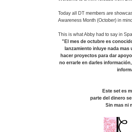
Today all DT members are showcasi
Awareness Month (October) in mind
This is what Abby had to say in Spa
"El mes de octubre es conocid
lanzamiento inluye nada mas u
hacer proyectos para dar apoyo 
no errarle en darles información
inform
Este set es 
parte del dinero s
Sin mas ni 