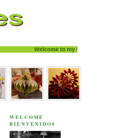
Welcome to my blog and thanks for visitin
WELCOME
BIENVENIDOS