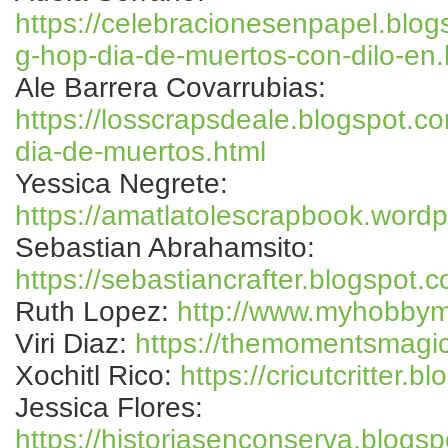
https://celebracionesenpapel.blo
g-hop-dia-de-muertos-con-dilo-en.
Ale Barrera Covarrubias:
https://losscrapsdeale.blogspot.c
dia-de-muertos.html
Yessica Negrete:
https://amatlatolescrapbook.word
Sebastian Abrahamsito:
https://sebastiancrafter.blogspot.
Ruth Lopez:
http://www.myhobbym
Viri Diaz:
https://themomentsmagi
Xochitl Rico:
https://cricutcritter.b
Jessica Flores:
https://historiasenconserva.blogs