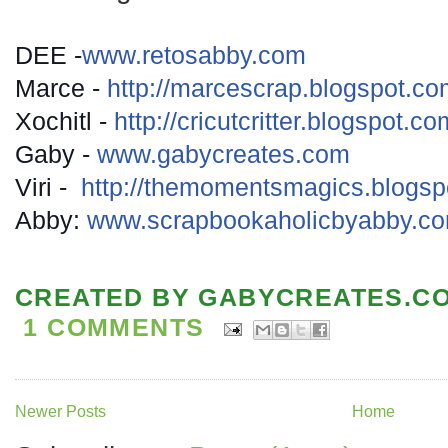
DEE -
www.retosabby.com
Marce -
http://
marcescrap.blogspot.co
Xochitl -
http://cricutcritter.blogspot.co
Gaby -
www.gabycreates.com
Viri -
http://
themomentsmagics.blogsp
Abby:
www.scrapbookaholicbyabby.c
CREATED BY
GABYCREATES.C
1 COMMENTS
Newer Posts
Home