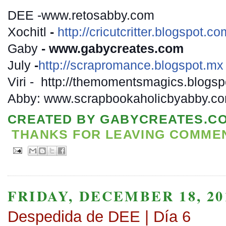
DEE -www.retosabby.com
Xochitl
-
http://
cricutcritter.blogspot.co
Gaby
- www.gabycreates.com
July
-
http://
scrapromance.blogspot.mx
Viri - http://
themomentsmagics.blogsp
Abby: www.scrapbookaholicbyabby.c
CREATED BY
GABYCREATES.C
THANKS FOR LEAVING COMMENT
FRIDAY, DECEMBER 18, 20
Despedida de DEE | Día 6