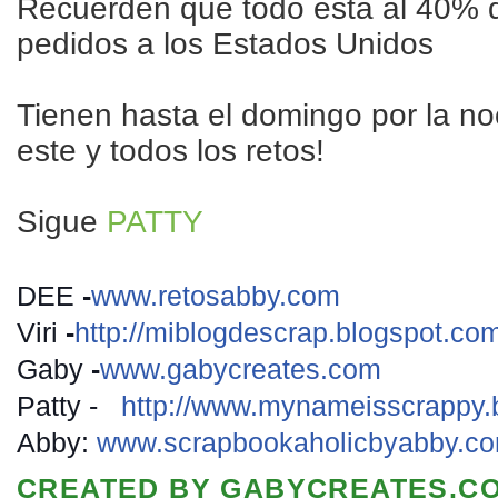
Recuerden que todo esta al 40% 
pedidos a los Estados Unidos
Tienen hasta el domingo por la no
este y todos los retos!
Sigue
PATTY
DEE
-
www.retosabby.com
Viri
-
http://
miblogdescrap.blogspot.co
Gaby
-
www.gabycreates.com
Patty -
http://
www.mynameisscrappy.b
Abby:
www.scrapbookaholicbyabby.c
CREATED BY
GABYCREATES.C